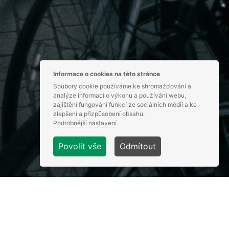
Informace o cookies na této stránce
Soubory cookie používáme ke shromažďování a
analýze informací o výkonu a používání webu,
zajištění fungování funkcí ze sociálních médií a ke
zlepšení a přizpůsobení obsahu.
Podrobnější nastavení.
Povolit vše
Odmítout