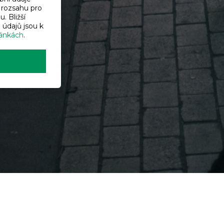
rozsahu pro
. Bližší
 údajů jsou k
ánkách
.