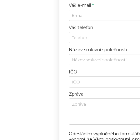
Váš e-mail
*
Váš telefon
Název smluvní společnosti
IČO
Zpráva
Odesláním vyplněného formulář
vědomí, že Vámi poskytnuté oso