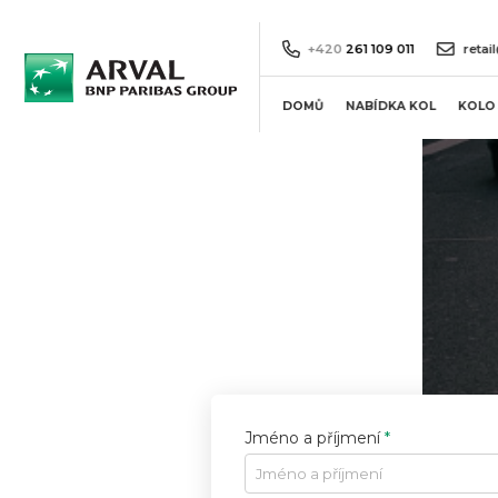
+420
261 109 011
retai
DOMŮ
NABÍDKA KOL
KOLO 
Horská elektrokola
Městská elektrokola
Silniční elektrokola
Gravel a cyklokrosová
elektrokola
Jméno a příjmení
*