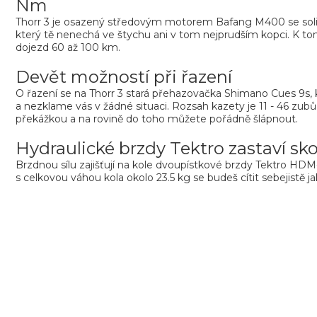
Nm
Thorr 3 je osazený středovým motorem Bafang M400 se s
který tě nenechá ve štychu ani v tom nejprudším kopci. K t
dojezd 60 až 100 km.
Devět možností při řazení
O řazení se na Thorr 3 stará přehazovačka Shimano Cues 9s, k
a nezklame vás v žádné situaci. Rozsah kazety je 11 - 46 zu
překážkou a na rovině do toho můžete pořádně šlápnout.
Hydraulické brzdy Tektro zastaví sk
Brzdnou sílu zajišťují na kole dvoupístkové brzdy Tektro HDM-
s celkovou váhou kola okolo 23.5 kg se budeš cítit sebejistě jak n