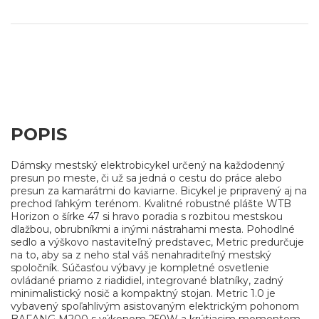
POPIS
Dámsky mestský elektrobicykel určený na každodenný
presun po meste, či už sa jedná o cestu do práce alebo
presun za kamarátmi do kaviarne. Bicykel je pripravený aj na
prechod ľahkým terénom. Kvalitné robustné plášte WTB
Horizon o šírke 47 si hravo poradia s rozbitou mestskou
dlažbou, obrubníkmi a inými nástrahami mesta. Pohodlné
sedlo a výškovo nastaviteľný predstavec, Metric predurčuje
na to, aby sa z neho stal váš nenahraditeľný mestský
spoločník. Súčasťou výbavy je kompletné osvetlenie
ovládané priamo z riadidiel, integrované blatníky, zadný
minimalistický nosič a kompaktný stojan. Metric 1.0 je
vybavený spoľahlivým asistovaným elektrickým pohonom
BAFANG M200 s výkonom 250W a krútiacim momentom