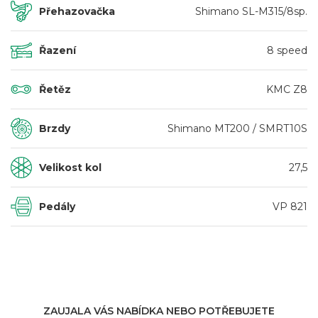
Přehazovačka
Shimano SL-M315/8sp.
Řazení
8 speed
Řetěz
KMC Z8
Brzdy
Shimano MT200 / SMRT10S
Velikost kol
27,5
Pedály
VP 821
ZAUJALA VÁS NABÍDKA NEBO POTŘEBUJETE