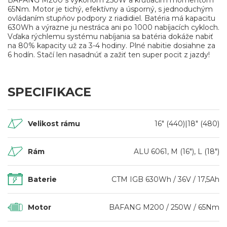
65Nm. Motor je tichý, efektívny a úsporný, s jednoduchým
ovládaním stupňov podpory z riadidiel. Batéria má kapacitu
630Wh a výrazne ju nestráca ani po 1000 nabíjacích cykloch.
Vďaka rýchlemu systému nabíjania sa batéria dokáže nabiť
na 80% kapacity už za 3-4 hodiny. Plné nabitie dosiahne za
6 hodín. Stačí len nasadnúť a zažiť ten super pocit z jazdy!
SPECIFIKACE
Velikost rámu
16" (440)|18" (480)
Rám
ALU 6061, M (16"), L (18")
Baterie
CTM IGB 630Wh / 36V / 17,5Ah
Motor
BAFANG M200 / 250W / 65Nm