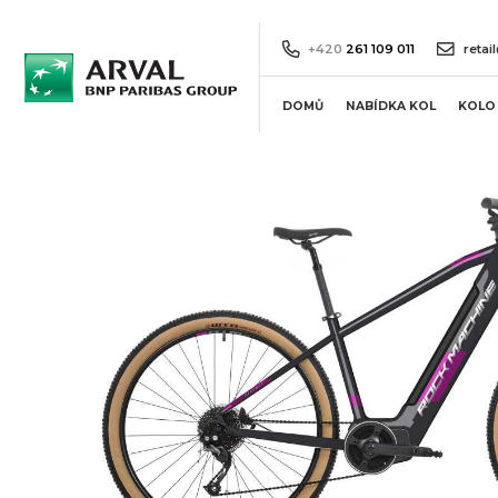
+420
261 109 011
retai
DOMŮ
NABÍDKA KOL
KOLO 
Horská elektrokola
Městská elektrokola
Silniční elektrokola
Gravel a cyklokrosová
elektrokola