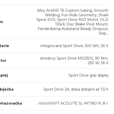
Alloy Al-6061 T6 Custom tubing, Smooth
Welding, Fun Ride Geometry, Shark
Spine EVO, Sport Drive MID Motor, OLD
ám
135x9, Disc Brake Post Mount,
Fender&amp;Kickstand Ready Dropout,
Rep...
terie
integrovaná Sport Drive, 500 Wh, 36 V
středový Sport Drive MD250S, 90 Nm,
tor
250 W, 36 V
splej
Sport Drive grip displej
bíječka
Sport Drive 2A, doba dobíjení až 7,5 h
ehazovačka
microSHIFT ACOLYTE SL-M7180-R, 8 r.