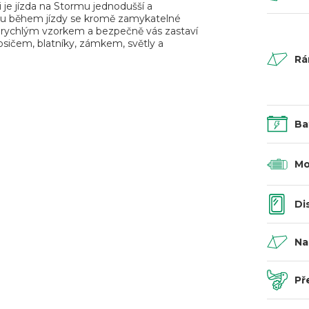
 je jízda na Stormu jednodušší a
istotu během jízdy se kromě zamykatelné
ím rychlým vzorkem a bezpečně vás zastaví
osičem, blatníky, zámkem, světly a
R
Ba
Mo
Di
Na
Př