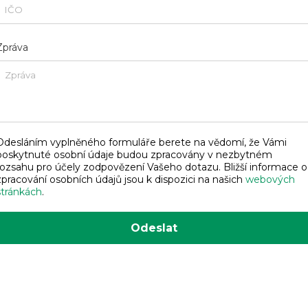
Zpráva
Odesláním vyplněného formuláře berete na vědomí, že Vámi
poskytnuté osobní údaje budou zpracovány v nezbytném
rozsahu pro účely zodpovězení Vašeho dotazu. Bližší informace o
zpracování osobních údajů jsou k dispozici na našich
webových
stránkách
.
Odeslat