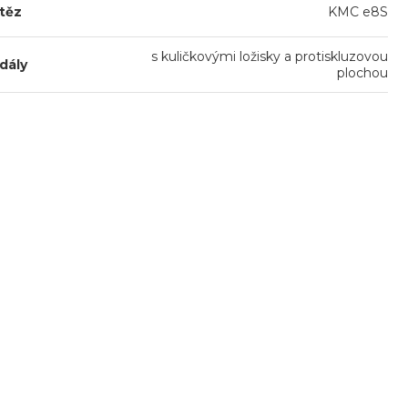
těz
KMC e8S
s kuličkovými ložisky a protiskluzovou
dály
plochou