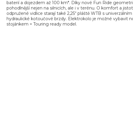
baterií a dojezdem až 100 km*. Díky nové Fun Ride geometrii
pohodlnější nejen na silnicích, ale i v terénu. O komfort a j
odpružené vidlice starají také 2,25“ pláště WTB s univerzáln
hydraulické kotoučové brzdy. Elektrokolo je možné vybavit n
stojánkem = Touring ready model.