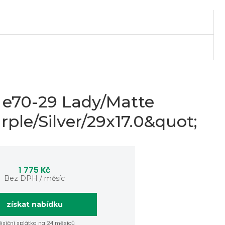
 e70-29 Lady/Matte
rple/Silver/29x17.0&quot;
1 775 Kč
Bez DPH / měsíc
získat nabídku
síční splátka na 24 měsíců