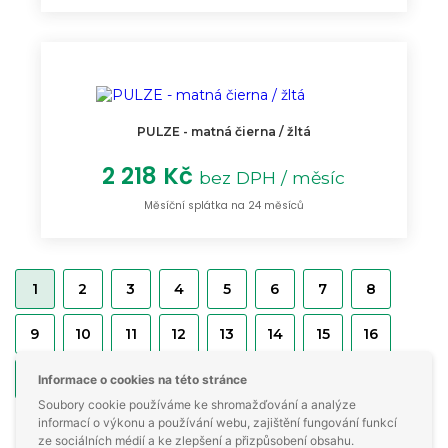
PULZE - matná čierna / žltá
2 218 Kč
bez DPH / měsíc
Měsíční splátka na 24 měsíců
1
2
3
4
5
6
7
8
9
10
11
12
13
14
15
16
17
18
Informace o cookies na této stránce
Soubory cookie používáme ke shromažďování a analýze
informací o výkonu a používání webu, zajištění fungování funkcí
Zobrazeny výsledky 1 až 18 z 324
ze sociálních médií a ke zlepšení a přizpůsobení obsahu.